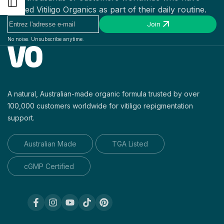
Ouvrir
trusted Vitiligo Organics as part of their daily routine.
Join
la
No noise. Unsubscribe anytime.
barre
latérale
A natural, Australian-made organic formula trusted by over
100,000 customers worldwide for vitiligo repigmentation
support.
Australian Made
TGA Listed
cGMP Certified
Facebook
Instagram
YouTube
TikTok
Pinterest