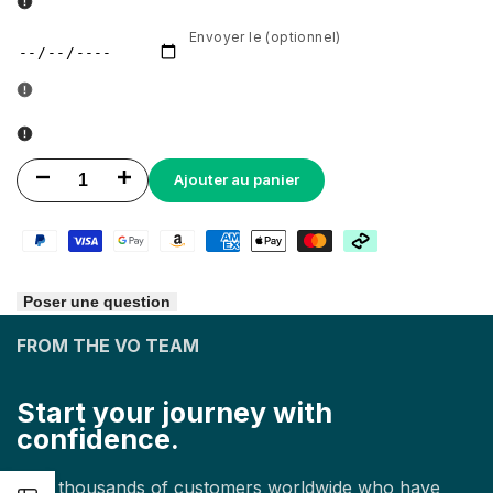
Envoyer le (optionnel)
Diminuer
Augmenter
Ajouter au panier
la
la
quantité
quantité
Poser une question
pour
pour
FROM THE VO TEAM
Carte
Carte
cadeau
cadeau
Start your journey with
<tc>VO</tc>
<tc>VO</tc>
confidence.
Join thousands of customers worldwide who have