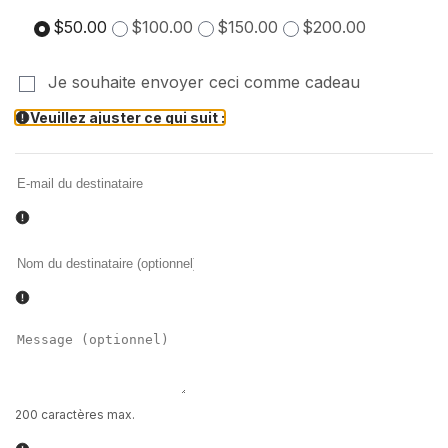
$50.00
$100.00
$150.00
$200.00
Je souhaite envoyer ceci comme cadeau
Veuillez ajuster ce qui suit :
Formulaire
de
destinataire
de
carte
cadeau
réduit
200 caractères max.