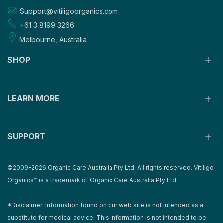
Support@vitiligoorganics.com
+61 3 8199 3266
Melbourne, Australia
SHOP
LEARN MORE
VO 125ml Trial Pack
VO 375ml Core Pack
VO 750ml Advance Pack
SUPPORT
VO 1500ml Extended Pack
How It Works
Supporting Products
Ingredients & Research
Instructions
©2009-2026 Organic Care Australia Pty Ltd. All rights reserved. Vitiligo
Before & After
About
Organics™ is a trademark of Organic Care Australia Pty Ltd.
Video Reviews
Our Guarantee
FAQ
Privacy Policy
*Disclaimer: Information found on our web site is not intended as a
Refund Policy
substitute for medical advice. This information is not intended to be