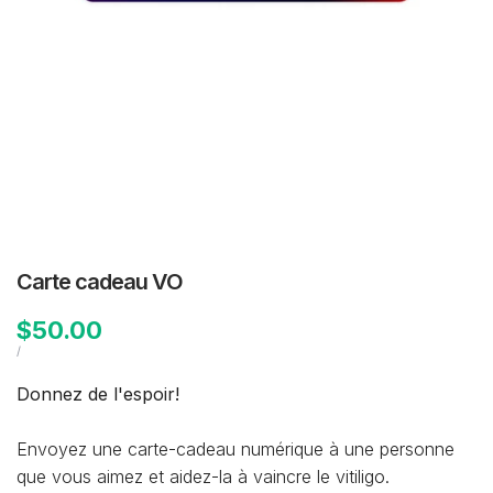
Carte cadeau
VO
Prix
$50.00
soldé
PRIX
PAR
/
UNITAIRE
Donnez de l'espoir!
Envoyez une carte-cadeau numérique à une personne
que vous aimez et aidez-la à vaincre le vitiligo.