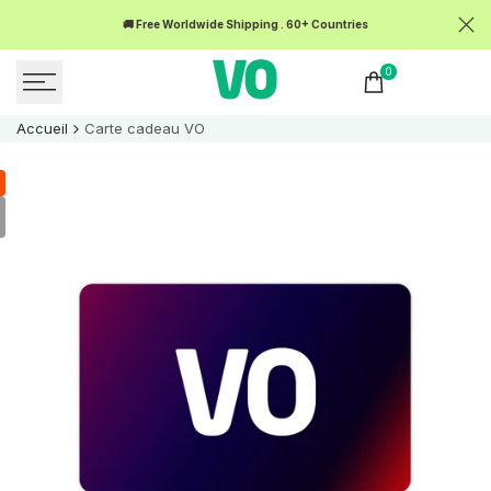
Passer
🚚 Free Worldwide Shipping . 60+ Countries
💰 36
au
contenu
0
Accueil
Carte cadeau
VO