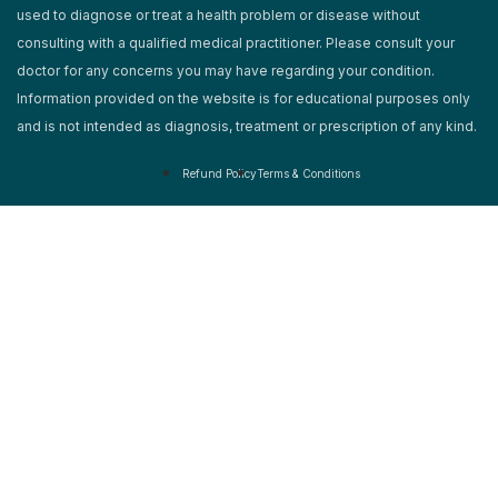
Terms & Conditions
used to diagnose or treat a health problem or disease without
Trademarks & Copyright
consulting with a qualified medical practitioner. Please consult your
Share Your Story
doctor for any concerns you may have regarding your condition.
Partners
Information provided on the website is for educational purposes only
Contact
and is not intended as diagnosis, treatment or prescription of any kind.
Track Your Order
My Account
Refund Policy
Terms & Conditions